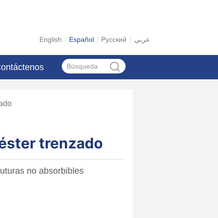
English
Español
Русский
عربي
ontáctenos
zado
iéster trenzado
uturas no absorbibles