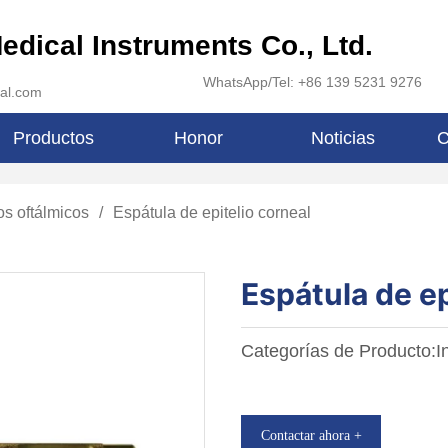
edical Instruments Co., Ltd.
WhatsApp/Tel: +86 139 5231 9276
al.com
Productos
Honor
Noticias
C
os oftálmicos
/
Espátula de epitelio corneal
Espátula de ep
Categorías de Producto:I
Contactar ahora +