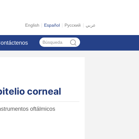
English
Español
Русский
عربي
ontáctenos
itelio corneal
nstrumentos oftálmicos